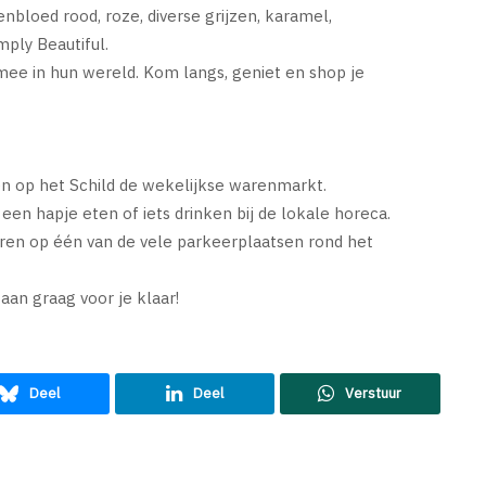
nbloed rood, roze, diverse grijzen, karamel,
mply Beautiful.
mee in hun wereld. Kom langs, geniet en shop je
 en op het Schild de wekelijkse warenmarkt.
 een hapje eten of iets drinken bij de lokale horeca.
eren op één van de vele parkeerplaatsen rond het
an graag voor je klaar!
Deel
Deel
Verstuur