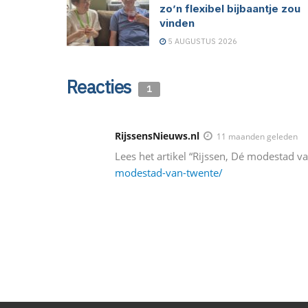
zo’n flexibel bijbaantje zou
vinden
5 AUGUSTUS 2026
Reacties
1
RijssensNieuws.nl
11 maanden geleden
Lees het artikel “Rijssen, Dé modestad v
modestad-van-twente/