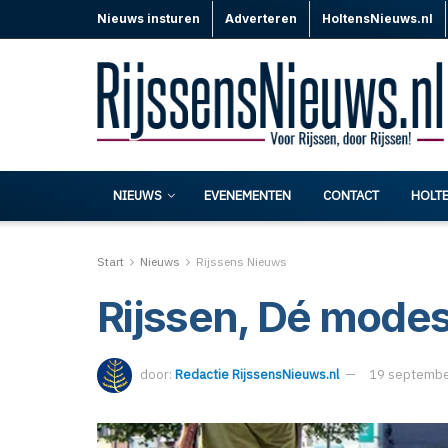
Nieuws insturen
Adverteren
HoltensNieuws.nl
NIEUWS
EVENEMENTEN
CONTACT
HOLT
Start
Nieuws
Rijssens Nieuws
Rijssen, Dé mode
door:
Redactie RijssensNieuws.nl
19 septembe