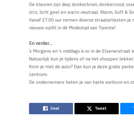
De kleuren zijn diep donkerbruin, donkerrood, osse
stro, licht geel en warm neutraal. Warm, Soft & Si
Vanaf 17.00 uur nemen diverse straatartiesten je 
nieuwe outfit in dé Modestad van Twente!
En verder…
’s Morgens en ’s middags is er in de Elsenerstraat
Natuurlijk kun je tijdens of na het shoppen lekker
Kom je met de auto? Dan kun je deze gratis park
centrum.
De ondernemers heten je van harte welkom en sta
Deel
Tweet