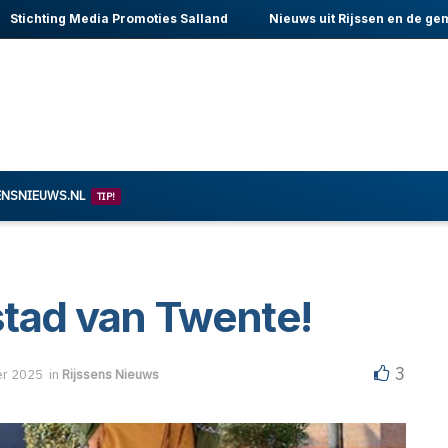
Stichting Media Promoties Salland
Nieuws uit Rijssen en de ge
ENSNIEUWS.NL
TIP!
stad van Twente!
3
r 2025
in
Rijssens Nieuws