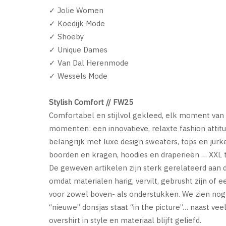
✓ Jolie Women
✓ Koedijk Mode
✓ Shoeby
✓ Unique Dames
✓ Van Dal Herenmode
✓ Wessels Mode
Stylish Comfort // FW25
Comfortabel en stijlvol gekleed, elk moment van 
momenten: een innovatieve, relaxte fashion attitude
belangrijk met luxe design sweaters, tops en jurk
boorden en kragen, hoodies en draperieën … XXL tru
De geweven artikelen zijn sterk gerelateerd aan de 
omdat materialen harig, vervilt, gebrusht zijn of 
voor zowel boven- als onderstukken. We zien nog 
“nieuwe” donsjas staat “in the picture”… naast veel
overshirt in style en materiaal blijft geliefd.