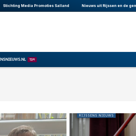
Stichting Media Promoties Salland
Nieuws uit Rijssen en de ge
ENSNIEUWS.NL
TIP!
RIJSSENS NIEUWS