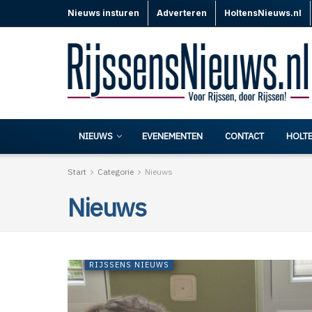
Nieuws insturen
Adverteren
HoltensNieuws.nl
NIEUWS
EVENEMENTEN
CONTACT
HOLT
Start
Categorie
Nieuws
Nieuws
RIJSSENS NIEUWS