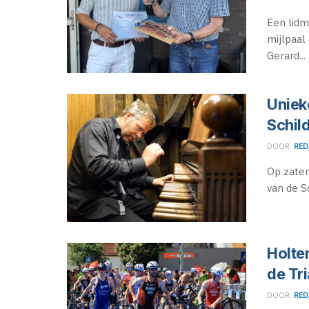
Een lidm
mijlpaal
Gerard...
Uniek
Schil
DOOR:
RED
Op zater
van de Sc
Holten
de Tr
DOOR:
RED