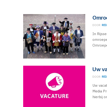
Omroe
DOOR:
RED
In Rijss
omroeper
Omroeper
Uw va
DOOR:
RED
Uw vacat
Media Pr
hierbij o