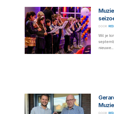
Muzie
seiz
DOOR:
RED
Wil je k
septembe
nieuwe...
Gerar
Muzie
DOOR:
RED