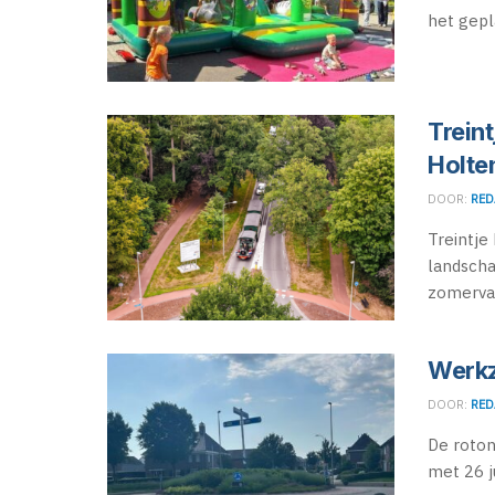
het gepl
Trein
Holte
DOOR:
RED
Treintje
landscha
zomervaka
Werk
DOOR:
RED
De roton
met 26 j