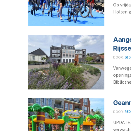
Op vrijd
Holten g
Aange
Rijss
DOOR:
BIB
Vanwege
openings
Bibliothe
Geann
DOOR:
RED
UPDATE:
verwacht