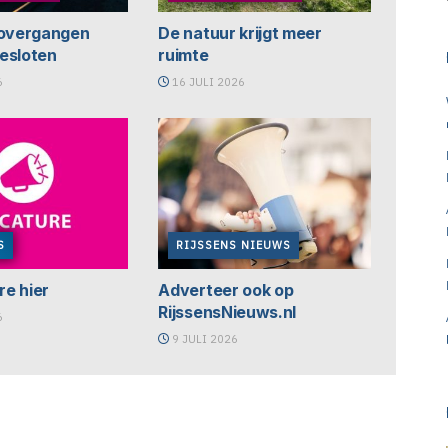
overgangen
De natuur krijgt meer
fgesloten
ruimte
6
16 JULI 2026
S
RIJSSENS NIEUWS
e hier
Adverteer ook op
RijssensNieuws.nl
6
9 JULI 2026