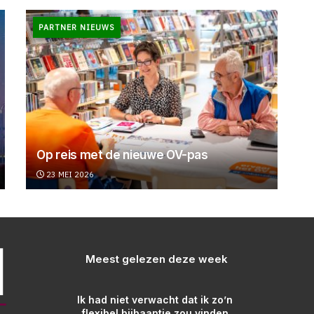
PARTNER NIEUWS
Op reis met de nieuwe OV-pas
23 MEI 2026
Meest gelezen deze week
Ik had niet verwacht dat ik zo’n
flexibel bijbaantje zou vinden