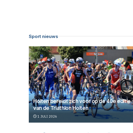
Sport nieuws
Holten bereidt zich voor op de 40e editie
van de Triathlon Holten
1 JULI 2026