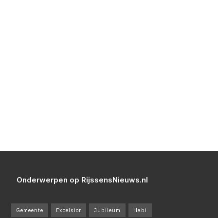
Onderwerpen op RijssensNieuws.nl
Gemeente
Excelsior
Jubileum
Habi