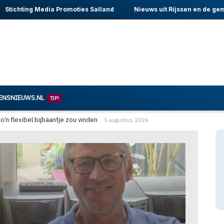
Stichting Media Promoties Salland
Nieuws uit Rijssen en de ge
ENSNIEUWS.NL
TIP!
jssen
4 augustus 2026