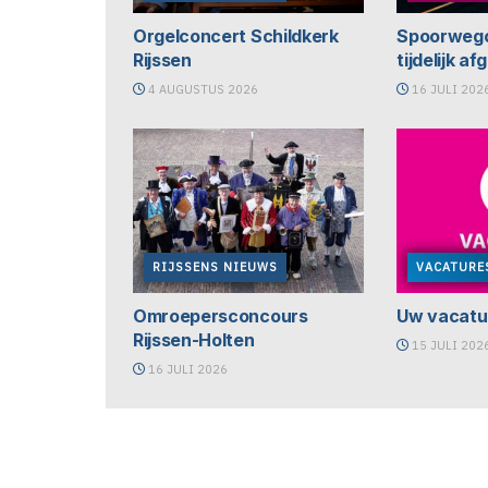
Orgelconcert Schildkerk
Spoorweg
Rijssen
tijdelijk a
4 AUGUSTUS 2026
16 JULI 202
RIJSSENS NIEUWS
VACATURE
Omroepersconcours
Uw vacatur
Rijssen-Holten
15 JULI 202
16 JULI 2026