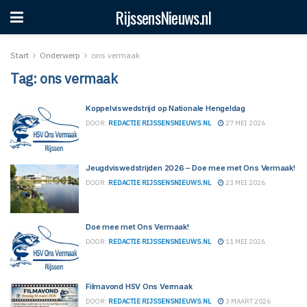
RijssensNieuws.nl
Start
Onderwerp
ons vermaak
Tag:
ons vermaak
Koppelviswedstrijd op Nationale Hengeldag
DOOR:
REDACTIE RIJSSENSNIEUWS.NL
27 MEI 2026
Jeugdviswedstrijden 2026 – Doe mee met Ons Vermaak!
DOOR:
REDACTIE RIJSSENSNIEUWS.NL
23 MEI 2026
Doe mee met Ons Vermaak!
DOOR:
REDACTIE RIJSSENSNIEUWS.NL
11 MEI 2026
Filmavond HSV Ons Vermaak
DOOR:
REDACTIE RIJSSENSNIEUWS.NL
3 MAART 2026