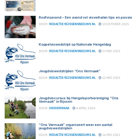
Roofvisavond – Een avond vol visverhalen tips en passie
DOOR:
REDACTIE RIJSSENSNIEUWS.NL
10 OKTOBER 2025
Koppelviswedstrijd op Nationale Hengeldag
DOOR:
REDACTIE RIJSSENSNIEUWS.NL
23 MEI 2025
Jeugdviswedstrijden “Ons Vermaak”
DOOR:
REDACTIE RIJSSENSNIEUWS.NL
12 MEI 2025
Jeugdviscursus bij Hengelsportvereniging “Ons
Vermaak” in Rijssen
DOOR:
ONSVERMAAK
4 APRIL 2025
“Ons Vermaak” organiseert weer een aantal
jeugdviswedstrijden
DOOR:
REDACTIE RIJSSENSNIEUWS.NL
16 MEI 2023