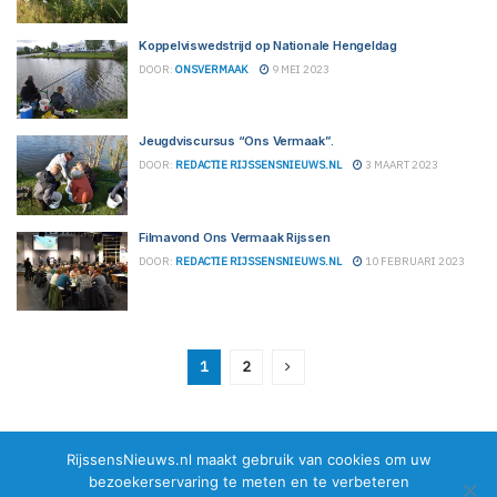
Koppelviswedstrijd op Nationale Hengeldag
DOOR:
ONSVERMAAK
9 MEI 2023
Jeugdviscursus “Ons Vermaak”.
DOOR:
REDACTIE RIJSSENSNIEUWS.NL
3 MAART 2023
Filmavond Ons Vermaak Rijssen
DOOR:
REDACTIE RIJSSENSNIEUWS.NL
10 FEBRUARI 2023
1
2
RijssensNieuws.nl maakt gebruik van cookies om uw
bezoekerservaring te meten en te verbeteren
© 2026 RijssensNieuws.nl