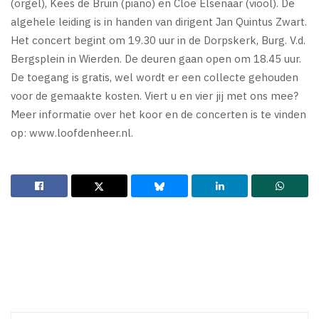
(orgel), Kees de Bruin (piano) en Cloë Elsenaar (viool). De
algehele leiding is in handen van dirigent Jan Quintus Zwart.
Het concert begint om 19.30 uur in de Dorpskerk, Burg. V.d.
Bergsplein in Wierden. De deuren gaan open om 18.45 uur.
De toegang is gratis, wel wordt er een collecte gehouden
voor de gemaakte kosten. Viert u en vier jij met ons mee?
Meer informatie over het koor en de concerten is te vinden
op: www.loofdenheer.nl.