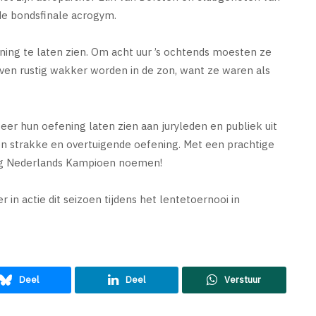
de bondsfinale acrogym.
ing te laten zien. Om acht uur ’s ochtends moesten ze
ven rustig wakker worden in de zon, want ze waren als
er hun oefening laten zien aan juryleden en publiek uit
en strakke en overtuigende oefening. Met een prachtige
ing Nederlands Kampioen noemen!
n actie dit seizoen tijdens het lentetoernooi in
Deel
Deel
Verstuur