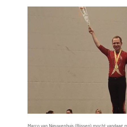
Marco van Nieuwenhuis (Rijssen) mocht vandaag m