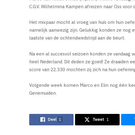
C.G.V. Wilhelmina Kampen afreizen naar Oss voor 
Het mixpaar mocht al vroeg van huis om hun oefen
namelijk aanwezig zijn. Gelukkig konden ze nog e
laatste van de ochtendwedstrijd aan de beurt.
Na een al succesvol seizoen konden ze vandaag we
heel Nederland. Dit deden ze goed! Ze draaiden e
score van 22.330 mochten zij zich na hun oefen
Volgende week komen Marco en Elin nog één keer i
Genemuiden.
Deel
1
Tweet
1