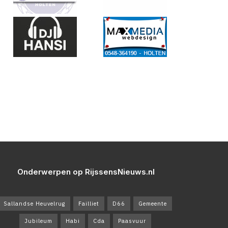
Onderwerpen op RijssensNieuws.nl
Sallandse Heuvelrug
Failliet
D66
Gemeente
Jubileum
Habi
Cda
Paasvuur