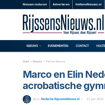
Nieuws insturen
Adverteren
HoltensNieuws.nl
NIEUWS
EVENEMENTEN
CONTACT
HOLT
Start
Nieuws
Partner Nieuws
Marco en Elin Ne
acrobatische gym
door:
Redactie RijssensNieuws.nl
13 juni 2023