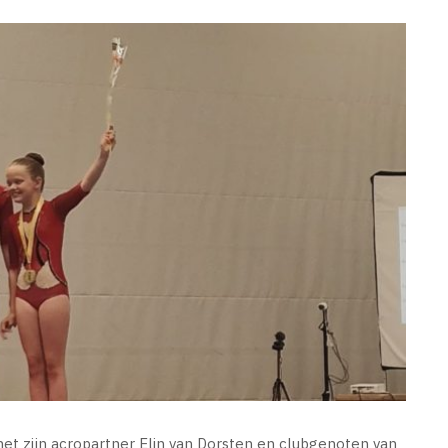
et zijn acropartner Elin van Dorsten en clubgenoten van