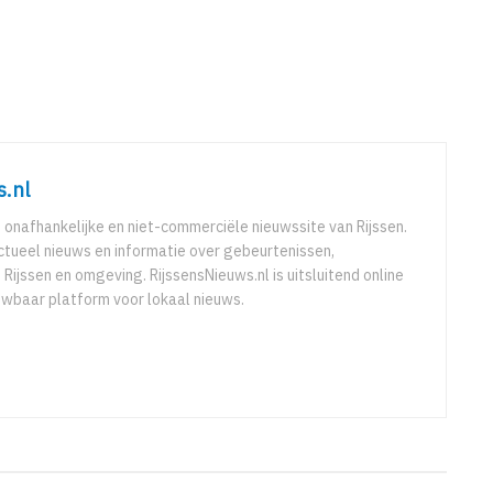
s.nl
e onafhankelijke en niet-commerciële nieuwssite van Rijssen.
ctueel nieuws en informatie over gebeurtenissen,
 Rijssen en omgeving. RijssensNieuws.nl is uitsluitend online
uwbaar platform voor lokaal nieuws.