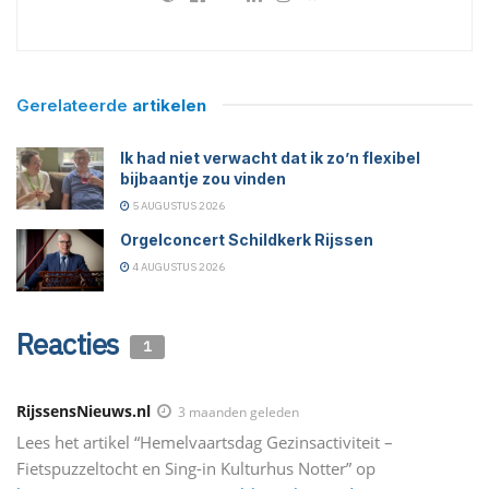
Gerelateerde
artikelen
Ik had niet verwacht dat ik zo’n flexibel
bijbaantje zou vinden
5 AUGUSTUS 2026
Orgelconcert Schildkerk Rijssen
4 AUGUSTUS 2026
Reacties
1
RijssensNieuws.nl
3 maanden geleden
Lees het artikel “Hemelvaartsdag Gezinsactiviteit –
Fietspuzzeltocht en Sing-in Kulturhus Notter” op