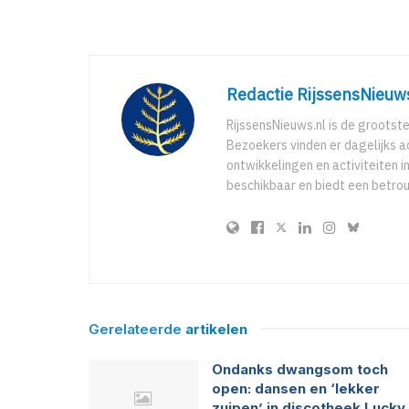
Redactie RijssensNieuw
RijssensNieuws.nl is de grootst
Bezoekers vinden er dagelijks a
ontwikkelingen en activiteiten in
beschikbaar en biedt een betro
Gerelateerde
artikelen
Ondanks dwangsom toch
open: dansen en ‘lekker
zuipen’ in discotheek Lucky