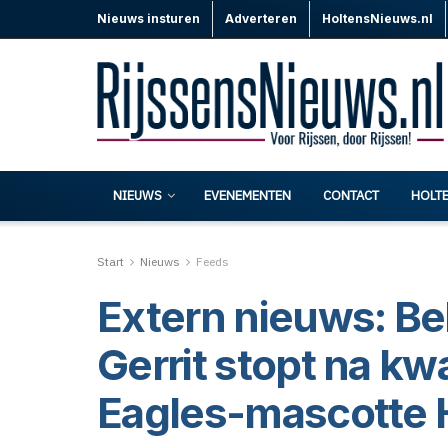
Nieuws insturen
Adverteren
HoltensNieuws.nl
NIEUWS
EVENEMENTEN
CONTACT
HOLT
Start
Nieuws
Feeds
Extern nieuws: Be
Gerrit stopt na k
Eagles-mascotte Ha