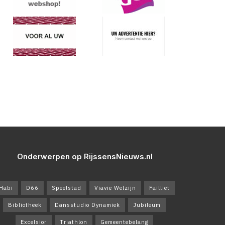
Onderwerpen op RijssensNieuws.nl
Habi
D66
Speelstad
Viavie Welzijn
Failliet
Bibliotheek
Dansstudio Dynamiek
Jubileum
Excelsior
Triathlon
Gemeentebelang