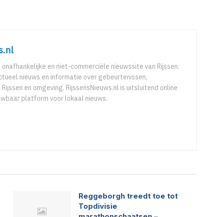
s.nl
e onafhankelijke en niet-commerciële nieuwssite van Rijssen.
ctueel nieuws en informatie over gebeurtenissen,
 Rijssen en omgeving. RijssensNieuws.nl is uitsluitend online
uwbaar platform voor lokaal nieuws.
Reggeborgh treedt toe tot
Topdivisie
marathonschaatsen –