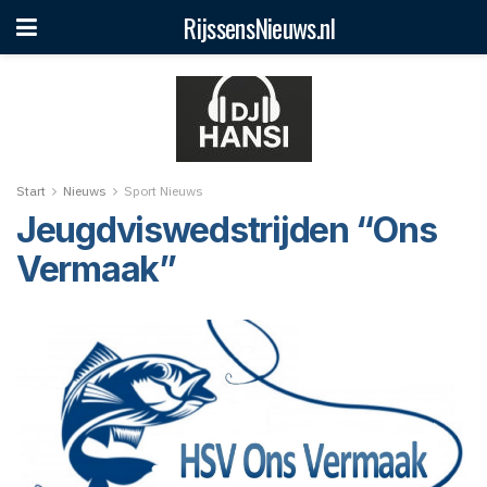
RijssensNieuws.nl
Start
Nieuws
Sport Nieuws
Jeugdviswedstrijden “Ons
Vermaak”