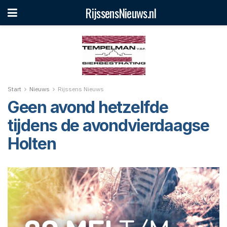
RijssensNieuws.nl
Start
Nieuws
Rijssens Nieuws
Geen avond hetzelfde
tijdens de avondvierdaagse
Holten