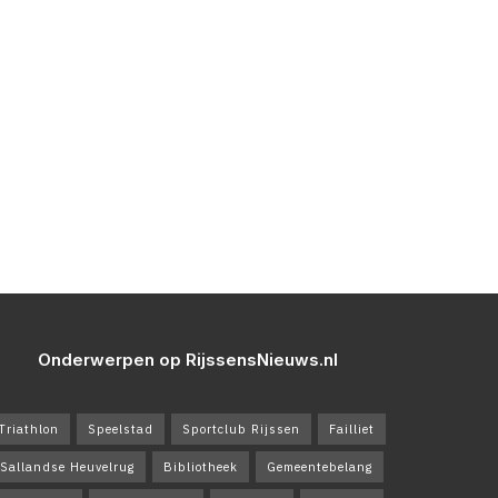
Onderwerpen op RijssensNieuws.nl
Triathlon
Speelstad
Sportclub Rijssen
Failliet
Sallandse Heuvelrug
Bibliotheek
Gemeentebelang