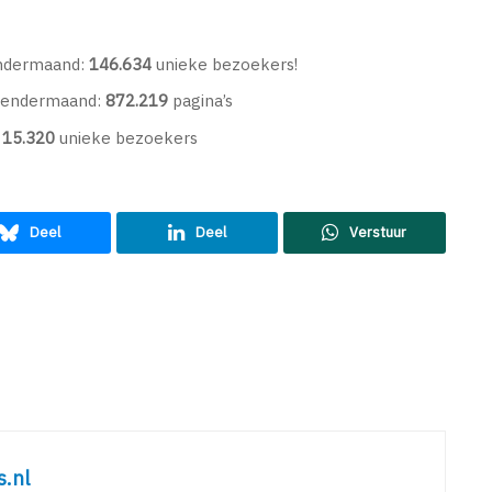
endermaand:
146.634
unieke bezoekers!
alendermaand:
872.219
pagina’s
:
15.320
unieke bezoekers
Deel
Deel
Verstuur
s.nl