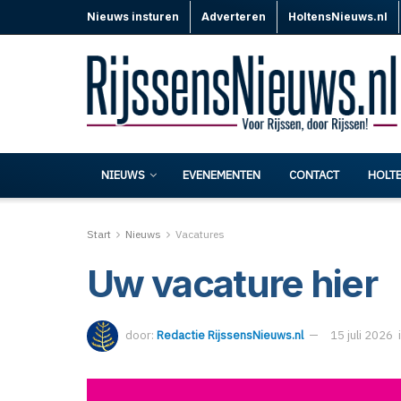
Nieuws insturen
Adverteren
HoltensNieuws.nl
NIEUWS
EVENEMENTEN
CONTACT
HOLT
Start
Nieuws
Vacatures
Uw vacature hier
door:
Redactie RijssensNieuws.nl
15 juli 2026