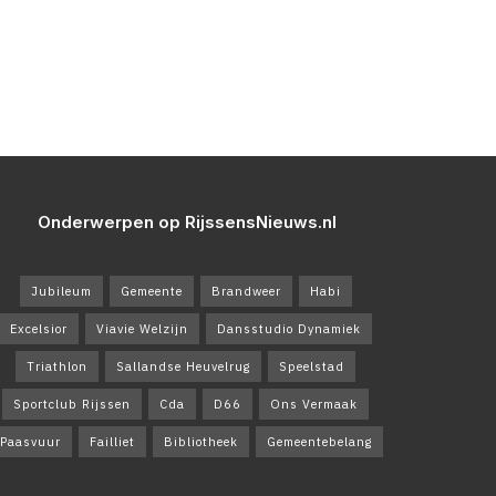
Onderwerpen op RijssensNieuws.nl
Jubileum
Gemeente
Brandweer
Habi
Excelsior
Viavie Welzijn
Dansstudio Dynamiek
Triathlon
Sallandse Heuvelrug
Speelstad
Sportclub Rijssen
Cda
D66
Ons Vermaak
Paasvuur
Failliet
Bibliotheek
Gemeentebelang