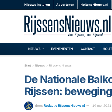
Nieuws insturen
Adverteren
HoltensNieuws.nl
NIEUWS
EVENEMENTEN
CONTACT
HOLT
Start
Nieuws
Rijssens Nieuws
De Nationale Bal
Rijssen: beweging,
door:
Redactie RijssensNieuws.nl
19 mei 2021