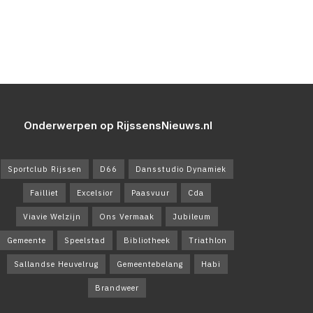
Onderwerpen op RijssensNieuws.nl
Sportclub Rijssen
D66
Dansstudio Dynamiek
Failliet
Excelsior
Paasvuur
Cda
Viavie Welzijn
Ons Vermaak
Jubileum
Gemeente
Speelstad
Bibliotheek
Triathlon
Sallandse Heuvelrug
Gemeentebelang
Habi
Brandweer