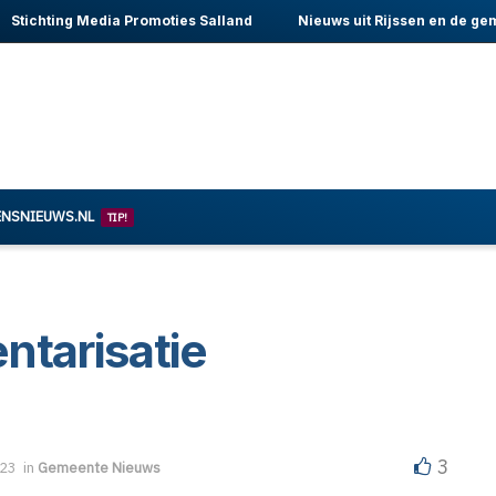
Stichting Media Promoties Salland
Nieuws uit Rijssen en de ge
ENSNIEUWS.NL
TIP!
ntarisatie
3
023
in
Gemeente Nieuws