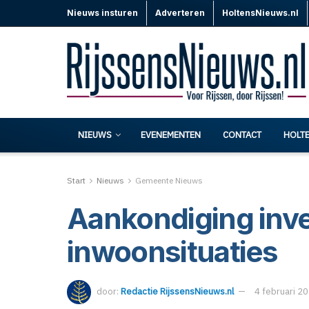
Nieuws insturen
Adverteren
HoltensNieuws.nl
NIEUWS
EVENEMENTEN
CONTACT
HOLT
Start
Nieuws
Gemeente Nieuws
Aankondiging inve
inwoonsituaties
door:
Redactie RijssensNieuws.nl
4 februari 2