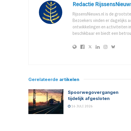
Redactie RijssensNieuw
RijssensNieuws.nl is de grootst
Bezoekers vinden er dagelijks a
ontwikkelingen en activiteiten in
beschikbaar en biedt een betro
Gerelateerde
artikelen
Spoorwegovergangen
tijdelijk afgesloten
16 JULI 2026