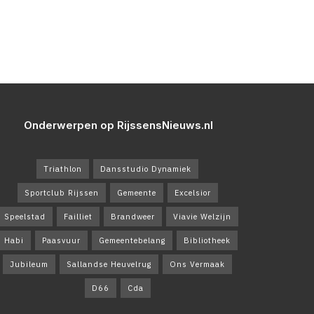
Onderwerpen op RijssensNieuws.nl
Triathlon
Dansstudio Dynamiek
Sportclub Rijssen
Gemeente
Excelsior
Speelstad
Failliet
Brandweer
Viavie Welzijn
Habi
Paasvuur
Gemeentebelang
Bibliotheek
Jubileum
Sallandse Heuvelrug
Ons Vermaak
D66
Cda