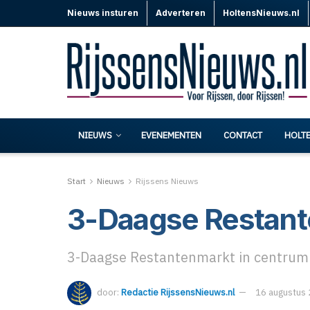
Nieuws insturen
Adverteren
HoltensNieuws.nl
NIEUWS
EVENEMENTEN
CONTACT
HOLT
Start
Nieuws
Rijssens Nieuws
3-Daagse Restant
3-Daagse Restantenmarkt in centrum
door:
Redactie RijssensNieuws.nl
16 augustus