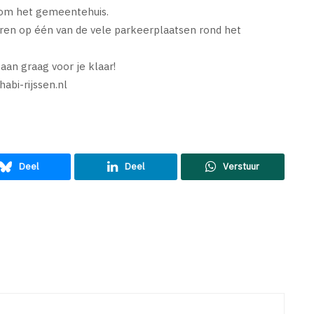
dom het gemeentehuis.
eren op één van de vele parkeerplaatsen rond het
an graag voor je klaar!
habi-rijssen.nl
Deel
Deel
Verstuur